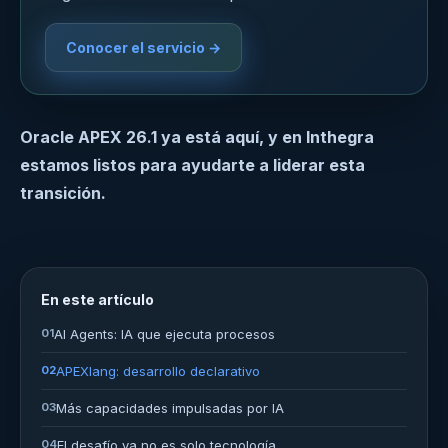
Conocer el servicio →
Oracle APEX 26.1 ya está aquí, y en Inthegra
estamos listos para ayudarte a liderar esta
transición.
En este artículo
01
AI Agents: IA que ejecuta procesos
02
APEXlang: desarrollo declarativo
03
Más capacidades impulsadas por IA
04
El desafío ya no es solo tecnología