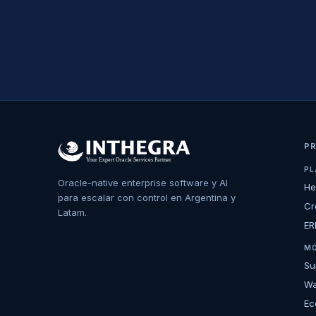
P
PL
Oracle-native enterprise software y AI
He
para escalar con control en Argentina y
Cr
Latam.
ER
MÓ
Su
Wa
Ec