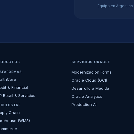
Equipo en Argentina
RODUCTOS
SERVICIOS ORACLE
Modernización Forms
ATAFORMAS
althCare
Oracle Cloud (OCI)
edit & Financial
Desarrollo a Medida
P Retail & Servicios
Oracle Analytics
Production AI
DULOS ERP
pply Chain
rehouse (WMS)
ommerce