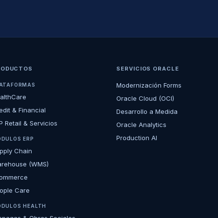
RODUCTOS
SERVICIOS ORACLE
Modernización Forms
ATAFORMAS
althCare
Oracle Cloud (OCI)
edit & Financial
Desarrollo a Medida
P Retail & Servicios
Oracle Analytics
Production AI
DULOS ERP
pply Chain
rehouse (WMS)
ommerce
ople Care
DULOS HEALTH