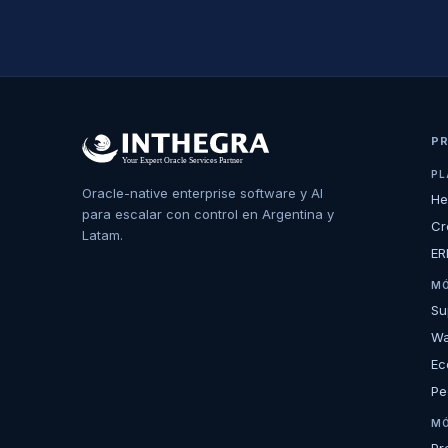
P
PL
Oracle-native enterprise software y AI
He
para escalar con control en Argentina y
Cr
Latam.
ER
MÓ
Su
Wa
Ec
Pe
MÓ