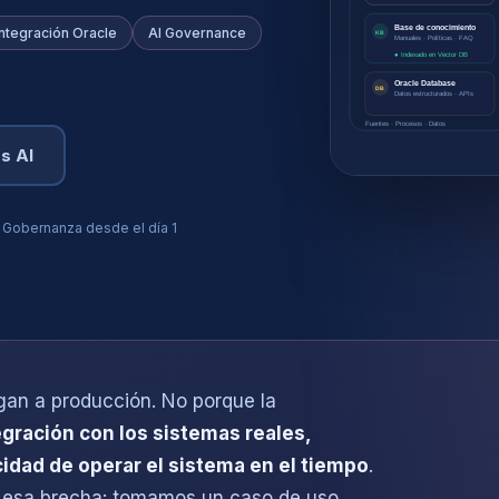
Base de conocimiento
Integración Oracle
AI Governance
KB
Manuales · Políticas · FAQ
● Indexado en Vector DB
Oracle Database
DB
Datos estructurados · APIs
Fuentes · Procesos · Datos
s AI
Gobernanza desde el día 1
gan a producción. No porque la
tegración con los sistemas reales,
idad de operar el sistema en el tiempo
.
n esa brecha: tomamos un caso de uso