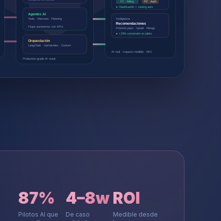
P1 · Billing
P2 · Auth
● Clasificación + routing auto
Agentes AI
Tools · Memoria · Planning
Inteligencia
Recomendaciones
Flujos autónomos con APIs
Próximo paso · Upsell · Riesgo
● +23% conversión en piloto
Orquestación
LangChain · LlamaIndex · Custom
AI real · Impacto medible · ROI
Production-grade AI stack
87%
4–8w
ROI
Pilotos AI que
De caso
Medible desde