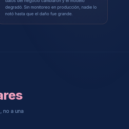
datos del negocio cambiaron y el modelo
degradó. Sin monitoreo en producción, nadie lo
notó hasta que el daño fue grande.
ares
, no a una