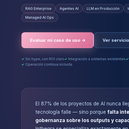
RAG Enterprise
Agentes AI
LLM en Producción
Managed AI Ops
Evaluar mi caso de uso →
Ver servicio
Sin hype, con ROI claro
Integración a sistemas existentes
Operación continua incluida
El 87% de los proyectos de AI nunca lle
tecnología falle — sino porque
falta in
gobernanza sobre los outputs y capac
Inthegra se especializa exactamente e