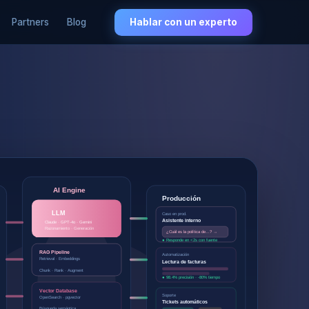
Partners
Blog
Hablar con un experto
AI Engine
Producción
LLM
Caso en prod.
Asistente interno
Claude · GPT-4o · Gemini
Razonamiento · Generación
¿Cuál es la política de…? →
● Responde en <2s con fuente
RAG Pipeline
Automatización
Retrieval · Embeddings
Lectura de facturas
Chunk · Rank · Augment
● 98.4% precisión · -80% tiempo
Vector Database
Soporte
OpenSearch · pgvector
Tickets automáticos
Búsqueda semántica