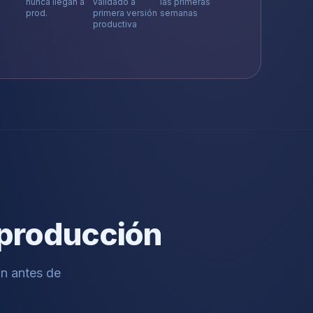
nunca llegan a
validado a
las primeras
prod.
primera versión
semanas
productiva
a producción
an antes de