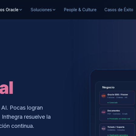
ios Oracle
Soluciones
People & Culture
Casos de Éxito
al
Negocio
Oracle EBS / Fusion
ERP
Facturas · Órdenes · HR
● Conectado
 AI. Pocas logran
Documentos
PDF
PDF · Contratos · Emails
 Inthegra resuelve la
● Procesados en tiempo real
ción continua.
Tickets / Soporte
TICK
Incidentes · Consultas
● Clasificación automática