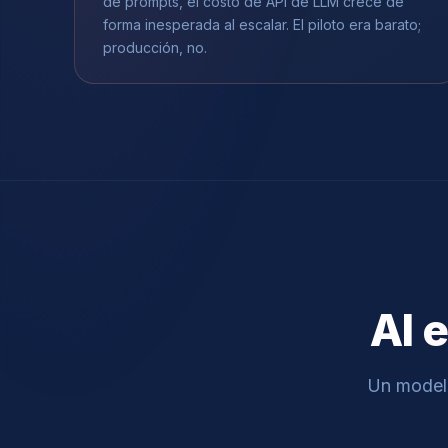
de prompts, el costo de API de LLM crece de
forma inesperada al escalar. El piloto era barato;
producción, no.
AI 
Un modelo