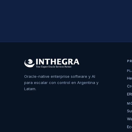
P
PL
Oracle-native enterprise software y AI
He
para escalar con control en Argentina y
Cr
Latam.
ER
MÓ
Su
Wa
Ec