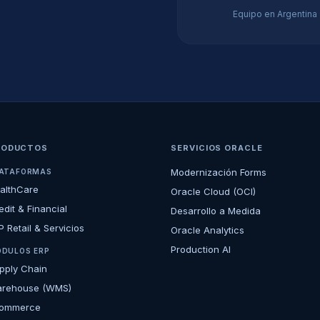
Equipo en Argentina
RODUCTOS
SERVICIOS ORACLE
Modernización Forms
ATAFORMAS
althCare
Oracle Cloud (OCI)
edit & Financial
Desarrollo a Medida
P Retail & Servicios
Oracle Analytics
Production AI
DULOS ERP
pply Chain
rehouse (WMS)
ommerce