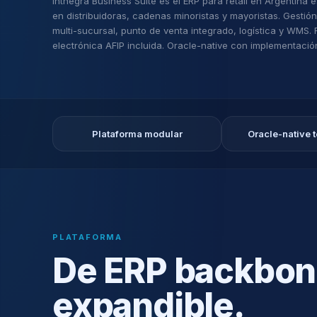
Inthegra Business Suite es el ERP para retail en Argentina 
en distribuidoras, cadenas minoristas y mayoristas. Gestió
multi-sucursal, punto de venta integrado, logística y WMS.
electrónica AFIP incluida. Oracle-native con implementació
Plataforma modular
Oracle-native 
PLATAFORMA
De ERP backbone
expandible.