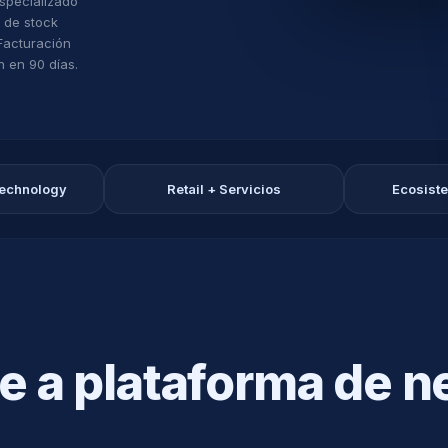
especializado
n de stock
 Facturación
n en 90 días.
technology
Retail + Servicios
Ecosist
 a plataforma de n