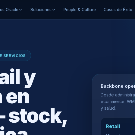
ios Oracle
Soluciones
People & Culture
Casos de Éxito
DE SERVICIOS
ail y
Backbone oper
n en
Desde administrac
ecommerce, WMS, 
 stock,
y salud.
ica
Retail