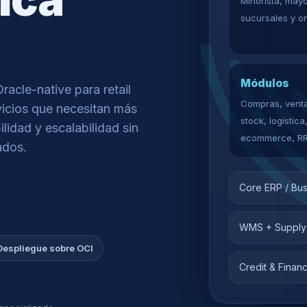
Minorista, mayo
sucursales y o
Módulos
acle-native para retail
Compras, venta
rvicios que necesitan más
stock, logística
ilidad y escalabilidad sin
ecommerce, RR
ados.
Core ERP / Bus
WMS + Supply
Despliegue sobre OCI
Credit & Finan