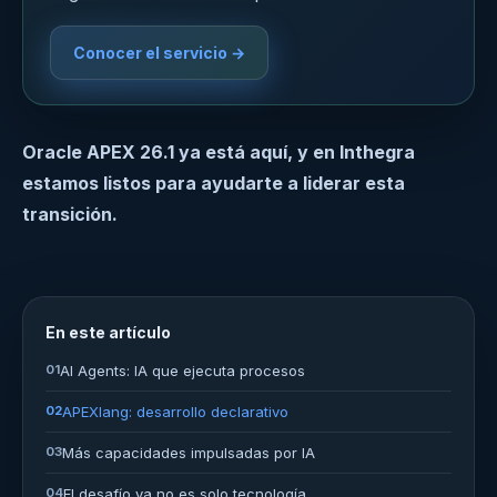
Conocer el servicio →
Oracle APEX 26.1 ya está aquí, y en Inthegra
estamos listos para ayudarte a liderar esta
transición.
En este artículo
01
AI Agents: IA que ejecuta procesos
02
APEXlang: desarrollo declarativo
03
Más capacidades impulsadas por IA
04
El desafío ya no es solo tecnología