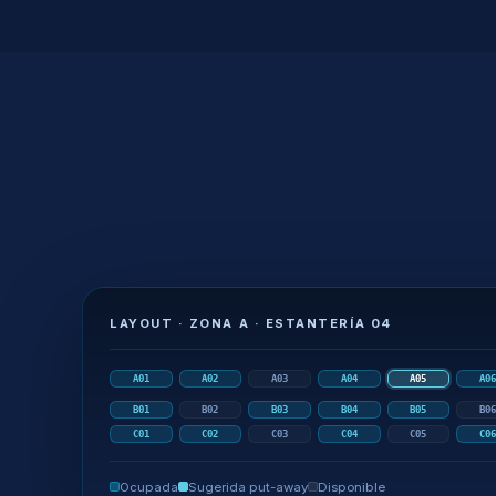
LAYOUT · ZONA A · ESTANTERÍA 04
A01
A02
A03
A04
A05
A0
B01
B02
B03
B04
B05
B0
C01
C02
C03
C04
C05
C0
Ocupada
Sugerida put-away
Disponible