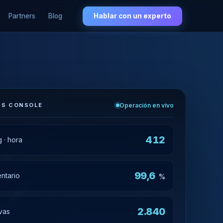
Partners
Blog
Hablar con un experto
NS CONSOLE
Operación en vivo
412
 · hora
99,6
entario
%
2.840
vas