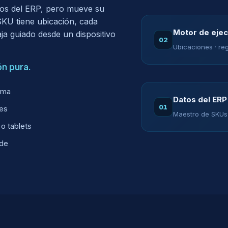
os del ERP, pero mueve su
 SKU tiene ubicación, cada
Motor de eje
ja guiado desde un dispositivo
02
Ubicaciones · reg
ón pura.
ema
Datos del ERP
01
ses
Maestro de SKUs ·
o tablets
nde