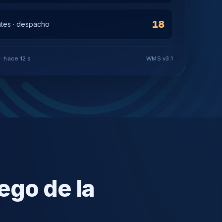
18
tes · despacho
· hace 12 s
WMS v3.1
ego de la