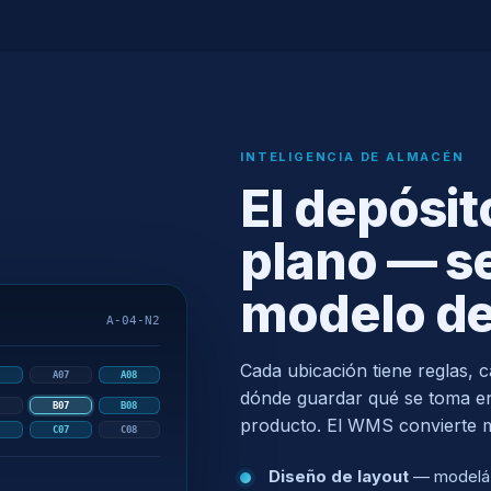
INTELIGENCIA DE ALMACÉN
El depósit
plano — s
modelo de
A-04-N2
Cada ubicación tiene reglas, 
6
A07
A08
dónde guardar qué se toma en
6
B07
B08
producto. El WMS convierte 
6
C07
C08
Diseño de layout
— modelá t