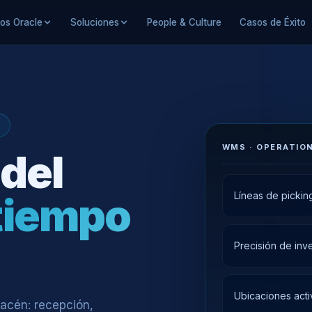
ios Oracle
Soluciones
People & Culture
Casos de Éxito
WMS · OPERATIO
 del
Líneas de picking
tiempo
Precisión de inv
Ubicaciones acti
acén: recepción,