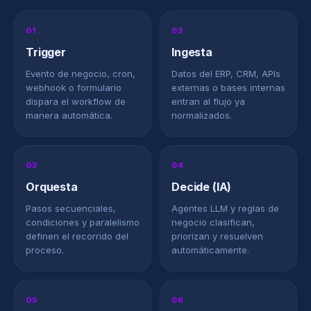
01
02
Trigger
Ingesta
Evento de negocio, cron,
Datos del ERP, CRM, APIs
webhook o formulario
externas o bases internas
dispara el workflow de
entran al flujo ya
manera automática.
normalizados.
03
04
Orquesta
Decide (IA)
Pasos secuenciales,
Agentes LLM y reglas de
condiciones y paralelismo
negocio clasifican,
definen el recorrido del
priorizan y resuelven
proceso.
automáticamente.
05
06