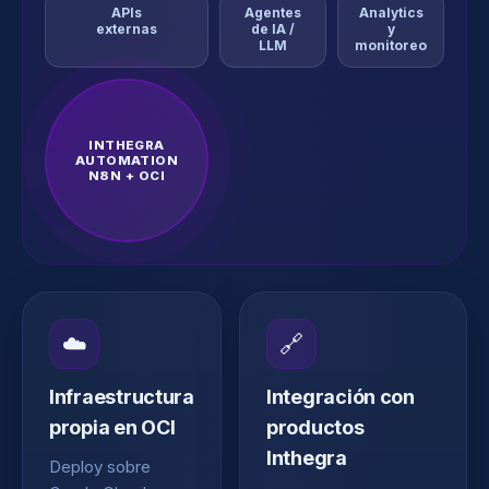
APIs
Agentes
Analytics
externas
de IA /
y
LLM
monitoreo
INTHEGRA
AUTOMATION
N8N + OCI
☁️
🔗
Infraestructura
Integración con
propia en OCI
productos
Inthegra
Deploy sobre