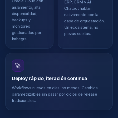
Oracle Cloud con
ERP, CRM y AI
aislamiento, alta
Chatbot hablan
disponibilidad,
nativamente con la
backups y
capa de orquestación.
monitoreo
Un ecosistema, no
gestionados por
piezas sueltas.
Inthegra.
🚀
Deploy rápido, iteración continua
Workflows nuevos en días, no meses. Cambios
parametrizables sin pasar por ciclos de release
tradicionales.