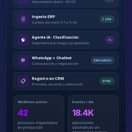
Vencimiento diario · 08:00
Ingesta ERP
🗄️
1.284
Cartera de mora T+1 a T+30
Agente IA · Clasificación
🧠
IA
Segmenta por riesgo y propensión
WhatsApp + Chatbot
💬
ENVIANDO
Contactación y negociación
Registro en CRM
📋
SYNC
Promesa, acuerdo y derivación
Workflows activos
Eventos / día
42
18.4K
procesos orquestados
ejecuciones
en producción
automáticas sin